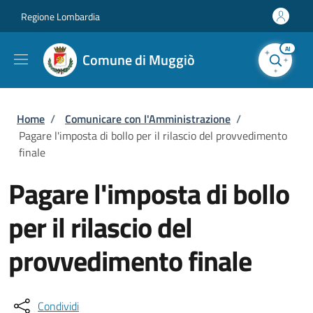
Salta al contenuto principale
Skip to footer content
Regione Lombardia
AI
Comune di Muggiò
Briciole di pane
Home
/
Comunicare con l'Amministrazione
/
Pagare l'imposta di bollo per il rilascio del provvedimento
finale
Pagare l'imposta di bollo
per il rilascio del
provvedimento finale
Condividi