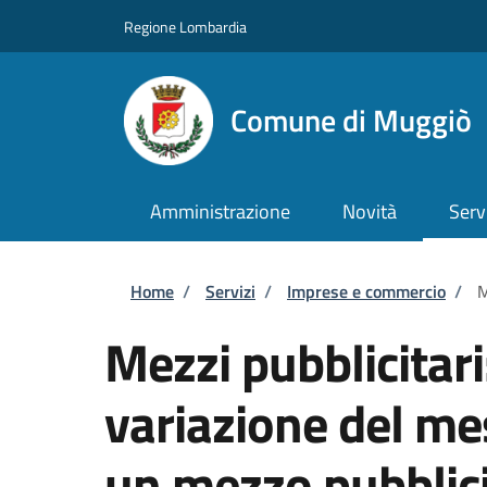
Salta al contenuto principale
Skip to footer content
Regione Lombardia
Comune di Muggiò
Amministrazione
Novità
Serv
Briciole di pane
Home
/
Servizi
/
Imprese e commercio
/
M
Mezzi pubblicitar
variazione del m
un mezzo pubblici