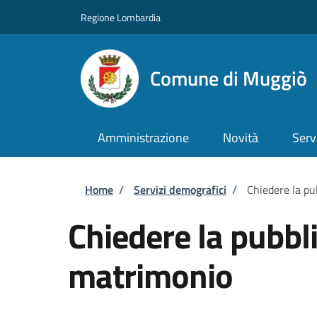
Salta al contenuto principale
Skip to footer content
Regione Lombardia
Comune di Muggiò
Amministrazione
Novità
Serv
Briciole di pane
Home
/
Servizi demografici
/
Chiedere la pu
Chiedere la pubbl
matrimonio