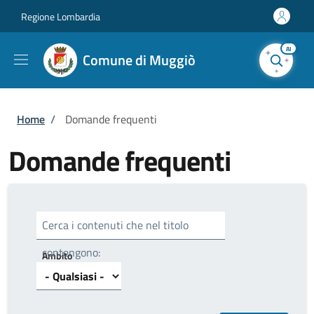
Salta al contenuto principale
Skip to footer content
Regione Lombardia
AI
Comune di Muggiò
Briciole di pane
Home
/
Domande frequenti
Domande frequenti
Cerca i contenuti che nel titolo
contengono:
Ambito