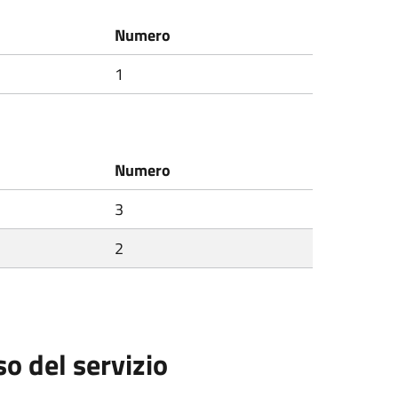
Numero
1
Numero
3
2
so del servizio