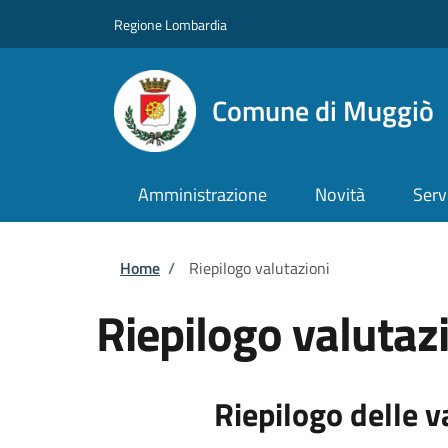
Salta al contenuto principale
Skip to footer content
Regione Lombardia
Comune di Muggiò
Amministrazione
Novità
Serv
Briciole di pane
Home
/
Riepilogo valutazioni
Riepilogo valutaz
Riepilogo delle v