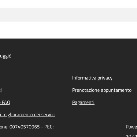
uggiò
Informativa privacy
i
Prenotazione appuntamento
e FAQ
Pagamenti
i miglioramento dei servizi
zione: 00740570965 - PEC:
Power
10.41