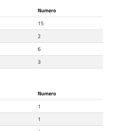
Numero
15
2
6
3
Numero
1
1