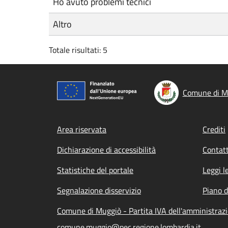
Ho avuto problemi tecnici
Altro
Totale risultati: 5
Comune di M
Footer menu
Area riservata
Crediti
Dichiarazione di accessibilità
Contatt
Statistiche del portale
Leggi l
Segnalazione disservizio
Piano d
Comune di Muggiò - Partita IVA dell'amministra
comune.muggio@pec.regione.lombardia.it