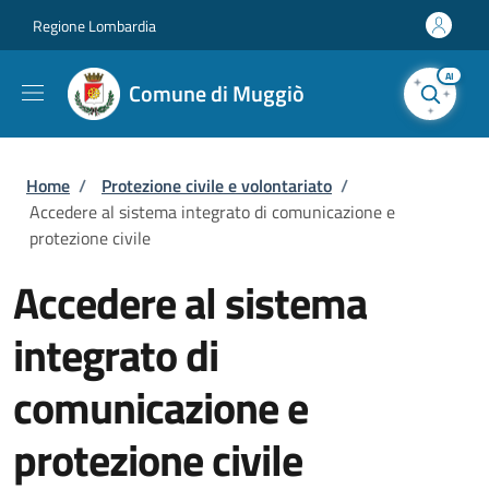
Salta al contenuto principale
Skip to footer content
Regione Lombardia
AI
Comune di Muggiò
Briciole di pane
Home
/
Protezione civile e volontariato
/
Accedere al sistema integrato di comunicazione e
protezione civile
Accedere al sistema
integrato di
comunicazione e
protezione civile