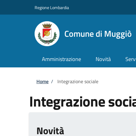
Salta al contenuto principale
Skip to footer content
Regione Lombardia
Comune di Muggiò
Amministrazione
Novità
Serv
Briciole di pane
Home
/
Integrazione sociale
Integrazione soci
Novità