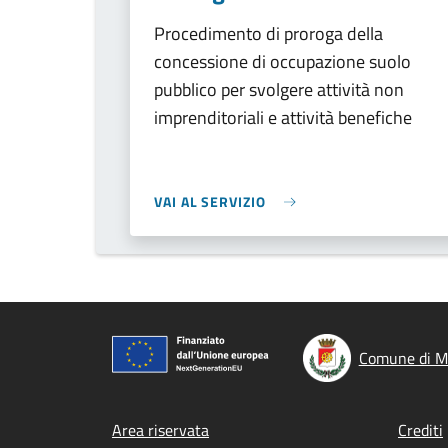
Procedimento di proroga della
concessione di occupazione suolo
pubblico per svolgere attività non
imprenditoriali e attività benefiche
VAI AL SERVIZIO
Comune di M
Footer menu
Area riservata
Crediti