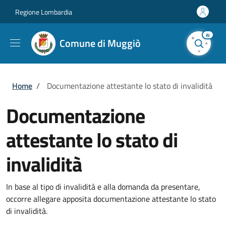
Salta al contenuto principale
Skip to footer content
Regione Lombardia
AI
Comune di Muggiò
Briciole di pane
Home
/
Documentazione attestante lo stato di invalidità
Documentazione
attestante lo stato di
invalidità
In base al tipo di invalidità e alla domanda da presentare,
occorre allegare apposita documentazione attestante lo stato
di invalidità.