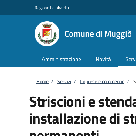
Salta al contenuto principale
Skip to footer content
Regione Lombardia
Comune di Muggiò
Amministrazione
Novità
Serv
Briciole di pane
Home
/
Servizi
/
Imprese e commercio
/
S
Striscioni e stend
installazione di st
permanenti