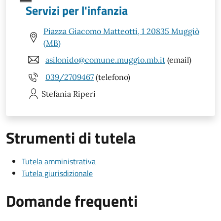
Servizi per l'infanzia
Piazza Giacomo Matteotti, 1 20835 Muggiò
(MB)
asilonido@comune.muggio.mb.it
(email)
039/2709467
(telefono)
Stefania
Riperi
Strumenti di tutela
Tutela amministrativa
Tutela giurisdizionale
Domande frequenti