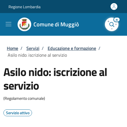
Salta al contenuto principale
Skip to footer content
Regione Lombardia
AI
Comune di Muggiò
Briciole di pane
Home
/
Servizi
/
Educazione e formazione
/
Asilo nido: iscrizione al servizio
Asilo nido: iscrizione al
servizio
(Regolamento comunale)
Servizio attivo