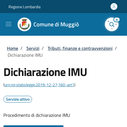
Salta al contenuto principale
Skip to footer content
Regione Lombardia
AI
Comune di Muggiò
Briciole di pane
Home
/
Servizi
/
Tributi, finanze e contravvenzioni
/
Dichiarazione IMU
Dichiarazione IMU
(
urn:nir:stato:legge:2019-12-27;160~art1
)
Servizio attivo
Procedimento di dichiarazione IMU