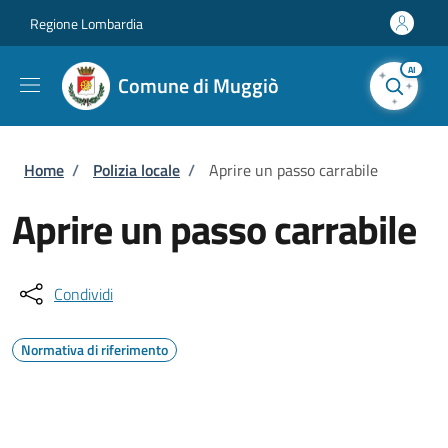
Salta al contenuto principale
Skip to footer content
Regione Lombardia
AI
Comune di Muggiò
Briciole di pane
Home
/
Polizia locale
/
Aprire un passo carrabile
Aprire un passo carrabile
Condividi
Normativa di riferimento