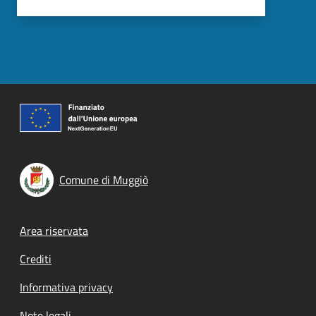
Comune di Muggiò
Footer menu
Area riservata
Crediti
Informativa privacy
Note legali