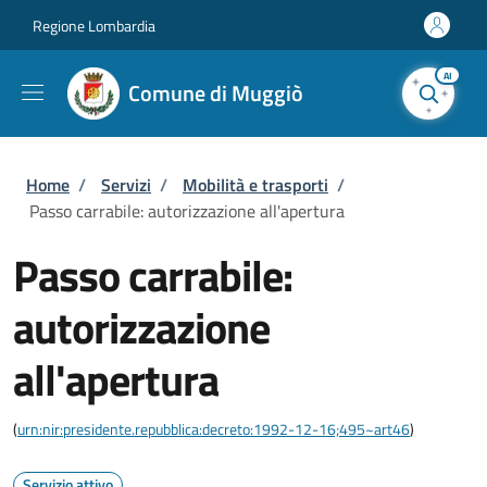
Salta al contenuto principale
Skip to footer content
Regione Lombardia
AI
Comune di Muggiò
Briciole di pane
Home
/
Servizi
/
Mobilità e trasporti
/
Passo carrabile: autorizzazione all'apertura
Passo carrabile:
autorizzazione
all'apertura
(
urn:nir:presidente.repubblica:decreto:1992-12-16;495~art46
)
Servizio attivo